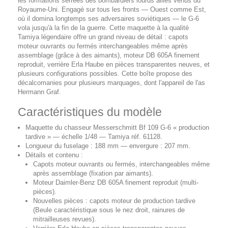
les formations serrées des bombardiers lourds alliés venus du
Royaume-Uni. Engagé sur tous les fronts — Ouest comme Est,
où il domina longtemps ses adversaires soviétiques — le G-6
vola jusqu'à la fin de la guerre. Cette maquette à la qualité
Tamiya légendaire offre un grand niveau de détail : capots
moteur ouvrants ou fermés interchangeables même après
assemblage (grâce à des aimants), moteur DB 605A finement
reproduit, verrière Erla Haube en pièces transparentes neuves, et
plusieurs configurations possibles. Cette boîte propose des
décalcomanies pour plusieurs marquages, dont l'appareil de l'as
Hermann Graf.
Caractéristiques du modèle
Maquette du chasseur Messerschmitt Bf 109 G-6 « production
tardive » — échelle 1/48 — Tamiya réf. 61128.
Longueur du fuselage : 188 mm — envergure : 207 mm.
Détails et contenu :
Capots moteur ouvrants ou fermés, interchangeables même
après assemblage (fixation par aimants).
Moteur Daimler-Benz DB 605A finement reproduit (multi-
pièces).
Nouvelles pièces : capots moteur de production tardive
(Beule caractéristique sous le nez droit, rainures de
mitrailleuses revues).