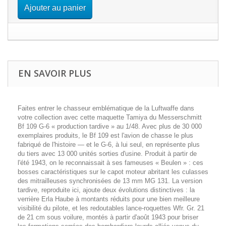
Ajouter au panier
EN SAVOIR PLUS
Faites entrer le chasseur emblématique de la Luftwaffe dans
votre collection avec cette maquette Tamiya du Messerschmitt
Bf 109 G-6 « production tardive » au 1/48. Avec plus de 30 000
exemplaires produits, le Bf 109 est l'avion de chasse le plus
fabriqué de l'histoire — et le G-6, à lui seul, en représente plus
du tiers avec 13 000 unités sorties d'usine. Produit à partir de
l'été 1943, on le reconnaissait à ses fameuses « Beulen » : ces
bosses caractéristiques sur le capot moteur abritant les culasses
des mitrailleuses synchronisées de 13 mm MG 131. La version
tardive, reproduite ici, ajoute deux évolutions distinctives : la
verrière Erla Haube à montants réduits pour une bien meilleure
visibilité du pilote, et les redoutables lance-roquettes Wfr. Gr. 21
de 21 cm sous voilure, montés à partir d'août 1943 pour briser