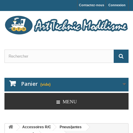
Contactez-nous
Connexion
Panier
(vide)
MENU
Accessoires R/C
Pneus/jantes