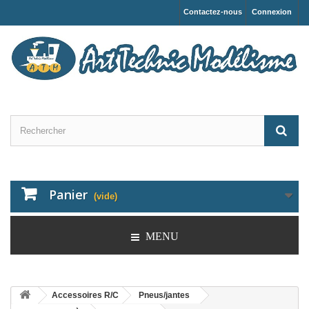
Contactez-nous
Connexion
Panier
(vide)
MENU
Accessoires R/C
Pneus/jantes