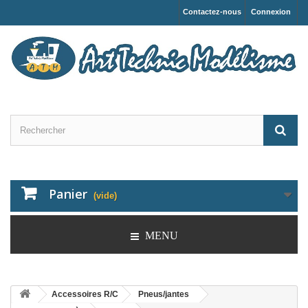
Contactez-nous
Connexion
Panier
(vide)
MENU
Accessoires R/C
Pneus/jantes