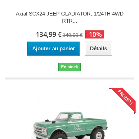
Axial SCX24 JEEP GLADIATOR, 1/24TH 4WD
RTR...
134,99 €
-10%
149,99 €
Ajouter au panier
Détails
En stock
PROMO !