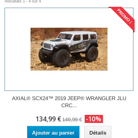
Résultats 1 - 4 sur 4.
PROMO !
AXIAL® SCX24™ 2019 JEEP® WRANGLER JLU
CRC...
134,99 €
-10%
149,99 €
Ajouter au panier
Détails