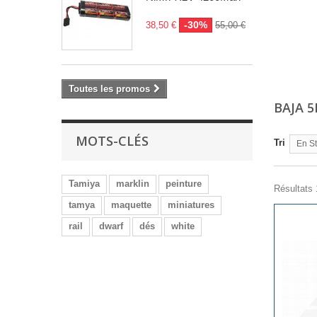
-30%
38,50 €
55,00 €
Toutes les promos
BAJA 
MOTS-CLÉS
Tri
En S
Tamiya
marklin
peinture
Résultats 
tamya
maquette
miniatures
rail
dwarf
dés
white