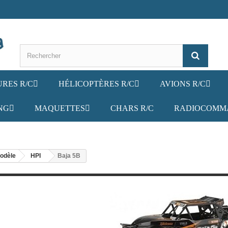
URES R/C
HÉLICOPTÈRES R/C
AVIONS R/C
NG
MAQUETTES
CHARS R/C
RADIOCOMM
odèle
HPI
Baja 5B