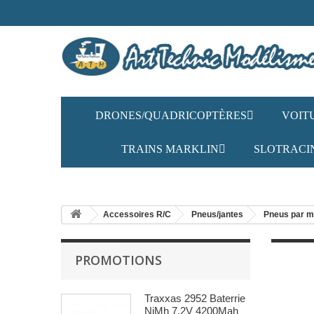
DRONES/QUADRICOPTÈRES
VOIT
TRAINS MARKLIN
SLOTRACI
Accessoires R/C
Pneus/jantes
Pneus par m
PROMOTIONS
Traxxas 2952 Baterrie
NiMh 7.2V 4200Mah