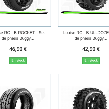
se RC - B-ROCKET - Set
Louise RC - B-ULLDOZE 
de pneus Buggy...
de pneus Buggy...
46,90 €
42,90 €
En stock
En stock