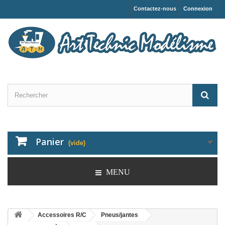
Contactez-nous
Connexion
Panier
(vide)
MENU
Accessoires R/C
Pneus/jantes