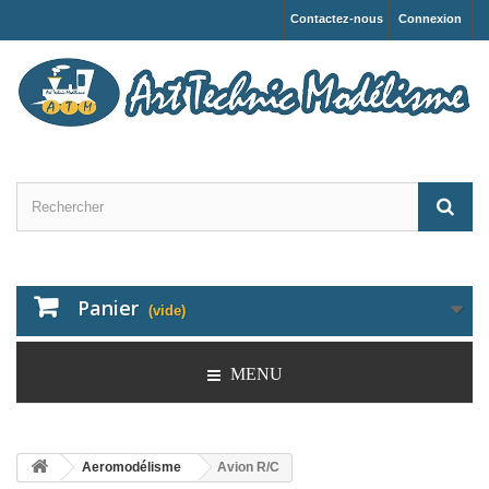
Contactez-nous
Connexion
Panier
(vide)
MENU
Aeromodélisme
Avion R/C