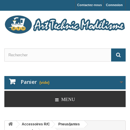
Contactez-nous
Connexion
Panier
(vide)
MENU
Accessoires R/C
Pneus/jantes