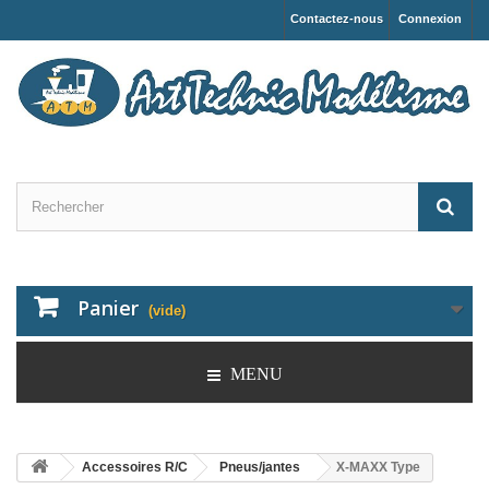
Contactez-nous
Connexion
Panier
(vide)
MENU
Accessoires R/C
Pneus/jantes
X-MAXX Type