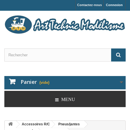
Contactez-nous
Connexion
Panier
(vide)
MENU
Accessoires R/C
Pneus/jantes