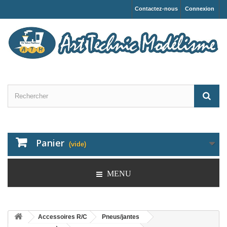
Contactez-nous
Connexion
Panier
(vide)
MENU
Accessoires R/C
Pneus/jantes