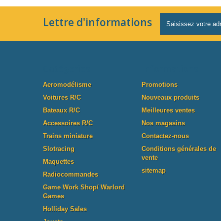
Lettre d'informations
Catégories
Informations
Aeromodélisme
Promotions
Voitures R/C
Nouveaux produits
Bateaux R/C
Meilleures ventes
Accessoires R/C
Nos magasins
Trains miniature
Contactez-nous
Slotracing
Conditions générales de
vente
Maquettes
sitemap
Radiocommandes
Game Work Shop/ Warlord
Games
Holliday Sales