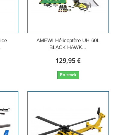
ice
AMEWI Hélicoptère UH-60L
.
BLACK HAWK...
129,95 €
En stock