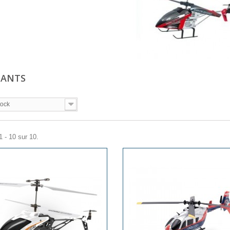
TANTS
tock
1 - 10 sur 10.