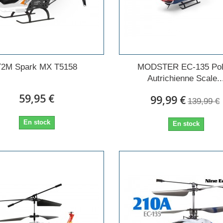
T2M Spark MX T5158
MODSTER EC-135 Pol
Autrichienne Scale..
59,95 €
99,99 €
139,99 €
En stock
En stock