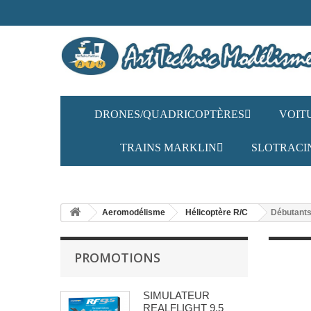
DRONES/QUADRICOPTÈRES
VOIT
TRAINS MARKLIN
SLOTRACI
Aeromodélisme
Hélicoptère R/C
Débutant
PROMOTIONS
SIMULATEUR
REALFLIGHT 9.5