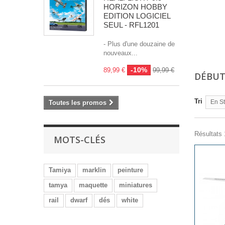
HORIZON HOBBY
EDITION LOGICIEL
SEUL - RFL1201
- Plus d'une douzaine de
nouveaux...
-10%
89,99 €
99,99 €
DÉBU
Tri
En S
Toutes les promos
Résultats 
MOTS-CLÉS
Tamiya
marklin
peinture
tamya
maquette
miniatures
rail
dwarf
dés
white