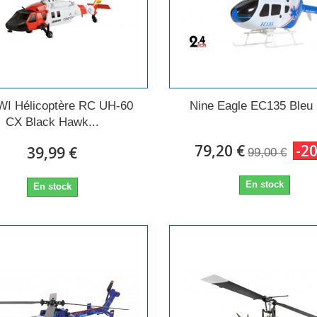
I Hélicoptère RC UH-60
Nine Eagle EC135 Bleu
CX Black Hawk...
79,20 €
-2
39,99 €
99,00 €
En stock
En stock