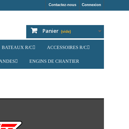
Contactez-nous
Connexion
Panier
(vide)
BATEAUX R/C
ACCESSOIRES R/C
ANDES
ENGINS DE CHANTIER