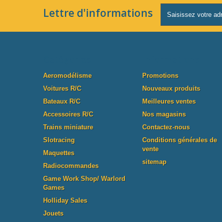
Lettre d'informations
Catégories
Informations
Aeromodélisme
Promotions
Voitures R/C
Nouveaux produits
Bateaux R/C
Meilleures ventes
Accessoires R/C
Nos magasins
Trains miniature
Contactez-nous
Slotracing
Conditions générales de
vente
Maquettes
sitemap
Radiocommandes
Game Work Shop/ Warlord
Games
Holliday Sales
Jouets