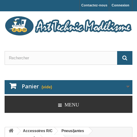
Contactez-nous
Connexion
Panier
(vide)
MENU
Accessoires R/C
Pneus/jantes