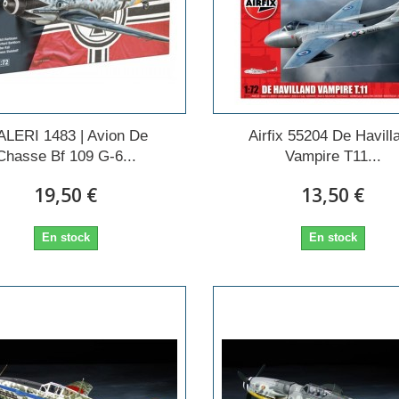
ALERI 1483 | Avion De
Airfix 55204 De Havill
Chasse Bf 109 G-6...
Vampire T11...
19,50 €
13,50 €
En stock
En stock