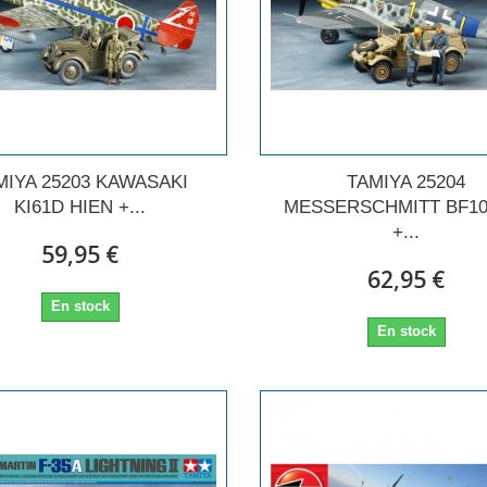
MIYA 25203 KAWASAKI
TAMIYA 25204
KI61D HIEN +...
MESSERSCHMITT BF10
+...
59,95 €
62,95 €
En stock
En stock