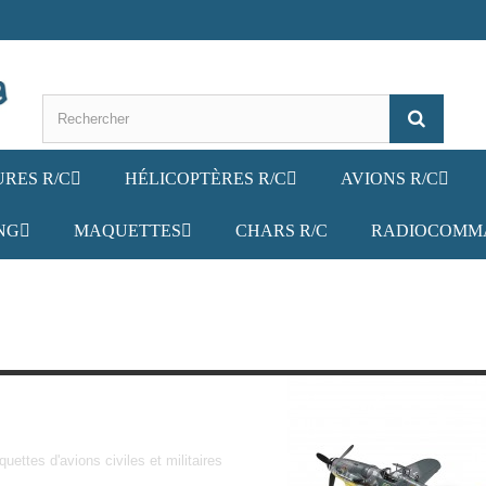
URES R/C
HÉLICOPTÈRES R/C
AVIONS R/C
NG
MAQUETTES
CHARS R/C
RADIOCOMM
Avions
uettes d'avions civiles et militaires