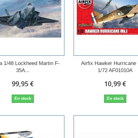
a 1/48 Lockheed Martin F-
Airfix Hawker Hurricane 
35A...
1/72 AF01010A
99,95 €
10,99 €
En stock
En stock