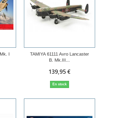
Mk. I
TAMIYA 61111 Avro Lancaster
B. Mk.III...
139,95 €
En stock