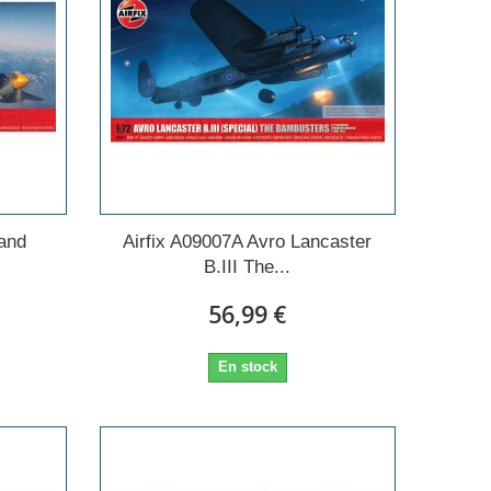
land
Airfix A09007A Avro Lancaster
B.III The...
56,99 €
En stock