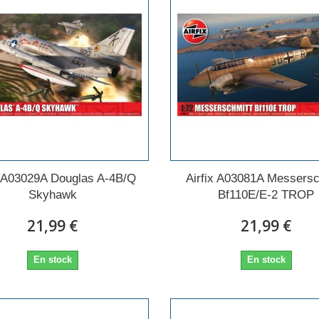
x A03029A Douglas A-4B/Q
Airfix A03081A Messersc
Skyhawk
Bf110E/E-2 TROP
21,99 €
21,99 €
En stock
En stock