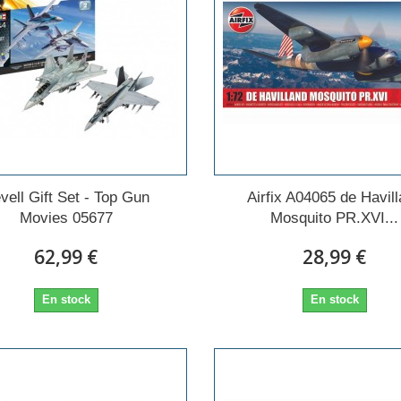
vell Gift Set - Top Gun
Airfix A04065 de Havil
Movies 05677
Mosquito PR.XVI...
62,99 €
28,99 €
En stock
En stock