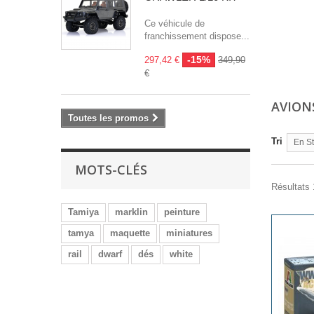
Ce véhicule de
franchissement dispose...
-15%
297,42 €
349,90
€
AVION
Toutes les promos
Tri
En S
MOTS-CLÉS
Résultats 
Tamiya
marklin
peinture
tamya
maquette
miniatures
rail
dwarf
dés
white