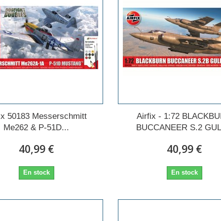
fix 50183 Messerschmitt
Airfix - 1:72 BLACKB
Me262 & P-51D...
BUCCANEER S.2 GULF
40,99 €
40,99 €
En stock
En stock